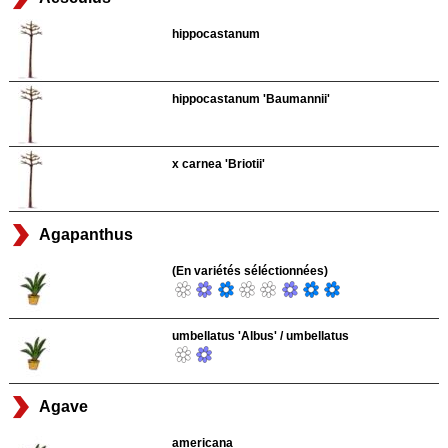
hippocastanum
hippocastanum 'Baumannii'
x carnea 'Briotii'
Agapanthus
(En variétés séléctionnées)
umbellatus 'Albus' / umbellatus
Agave
americana