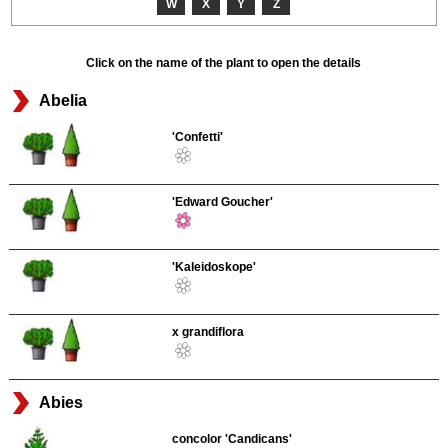
W
X
Y
Z
Click on the name of the plant to open the details
Abelia
'Confetti'
'Edward Goucher'
'Kaleidoskope'
x grandiflora
Abies
concolor 'Candicans'