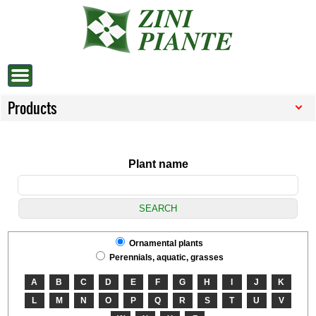
Products
Plant name
Ornamental plants
Perennials, aquatic, grasses
A
B
C
D
E
F
G
H
I
J
K
L
M
N
O
P
Q
R
S
T
U
V