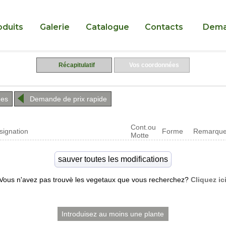
oduits
Galerie
Catalogue
Contacts
Dema
Récapitulatif
Vos coordonnées
hes
Demande de prix rapide
Cont.ou
signation
Forme
Remarqu
Motte
Vous n'avez pas trouvè les vegetaux que vous recherchez?
Cliquez ic
Introduisez au moins une plante