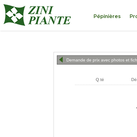
Pépinières
Pr
Demande de prix avec photos et fic
Q.té
Dé