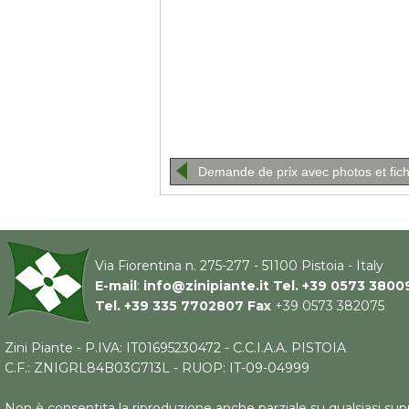
Demande de prix avec photos et fic
Via Fiorentina n. 275-277 - 51100 Pistoia - Italy
E-mail
:
info@zinipiante.it
Tel.
+39 0573 3800
Tel.
+39 335 7702807
Fax
+39 0573 382075
Zini Piante - P.IVA: IT01695230472 - C.C.I.A.A. PISTOIA
C.F.: ZNIGRL84B03G713L - RUOP: IT-09-04999
Non è consentita la riproduzione anche parziale su qualsiasi supp