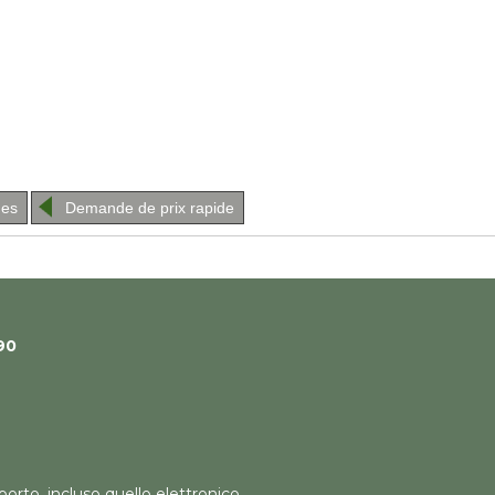
hes
Demande de prix rapide
90
orto, incluso quello elettronico,